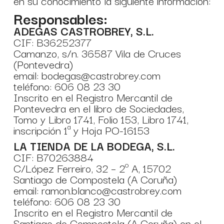
en su conocimiento la siguiente información:
Responsables:
ADEGAS CASTROBREY, S.L.
CIF: B36252377
Camanzo, s/n. 36587 Vila de Cruces
(Pontevedra)
email:
bodegas@castrobrey.com
teléfono:
606 08 23 30
Inscrito en el Registro Mercantil de
Pontevedra en el libro de Sociedades,
Tomo y Libro 1741, Folio 153, Libro 1741,
inscripción 1ª y Hoja PO-16153
LA TIENDA DE LA BODEGA, S.L.
CIF: B70263884
C/López Ferreiro, 32 – 2º A, 15702
Santiago de Compostela (A Coruña)
email:
ramon.blanco@castrobrey.com
teléfono:
606 08 23 30
Inscrito en el Registro Mercantil de
Santiago de Compostela (A Coruña) en el