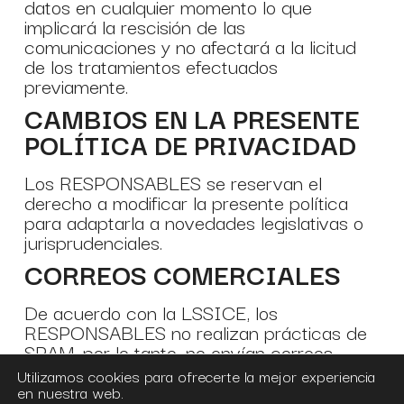
datos en cualquier momento lo que
implicará la rescisión de las
comunicaciones y no afectará a la licitud
de los tratamientos efectuados
previamente.
CAMBIOS EN LA PRESENTE
POLÍTICA DE PRIVACIDAD
Los RESPONSABLES se reservan el
derecho a modificar la presente política
para adaptarla a novedades legislativas o
jurisprudenciales.
CORREOS COMERCIALES
De acuerdo con la LSSICE, los
RESPONSABLES no realizan prácticas de
SPAM, por lo tanto, no envían correos
comerciales por e-mail que no hayan sido
Utilizamos cookies para ofrecerte la mejor experiencia
previamente solicitados o autorizados por
en nuestra web.